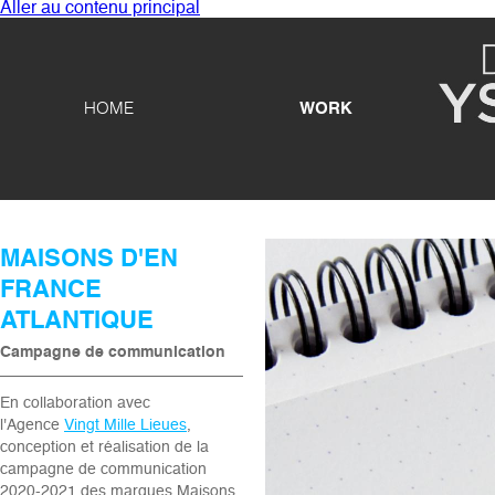
Aller au contenu principal
HOME
WORK
MAISONS D'EN
FRANCE
ATLANTIQUE
Campagne de communication
En collaboration avec
l'Agence
Vingt Mille Lieues
,
conception et réalisation de la
campagne de communication
2020-2021 des marques Maisons