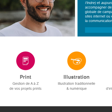
l'Indre)
et
a
ujour
accompagner de m
globale de campa
sites internet ou
la communication
Print
Illustration
Gestion de A à Z
Illustration traditionnelle
de vos projets prints
& numérique
d'i